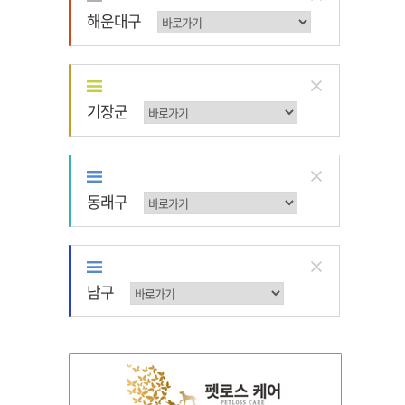
해운대구
해운대구
기장군
기장군
동래구
동래구
남구
남구