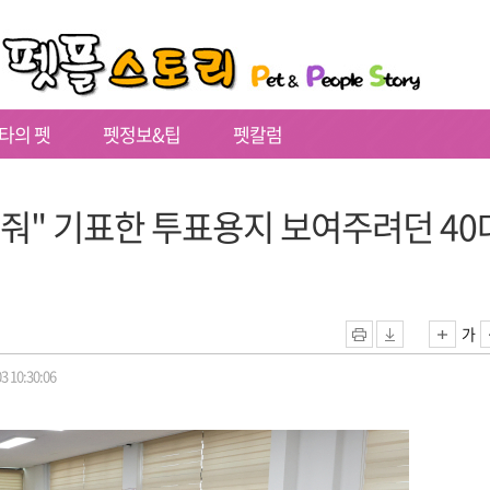
타의 펫
펫정보&팁
펫칼럼
줘" 기표한 투표용지 보여주려던 40
가
3 10:30:06