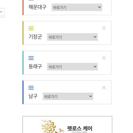
해운대구
해운대구
기장군
기장군
동래구
동래구
남구
남구