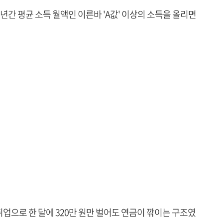
간 평균 소득 월액인 이른바 'A값' 이상의 소득을 올리면
재취업으로 한 달에 320만 원만 벌어도 연금이 깎이는 구조였