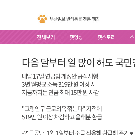
전체보기
펫영상
펫스토리
스
다음 달부터 일 많이 해도 국민
내달 17일 연금법 개정안 공식시행
3년 월평균 소득 319만 원 이상 시
지금까지는 연금 최대 15만 원 차감
"고령인구 근로의욕 꺾는다" 지적에
519만 원 이상 차감하고 올해분 환급
-연금공단, 1월 1일부터 소급 적용해 환급해 주기로