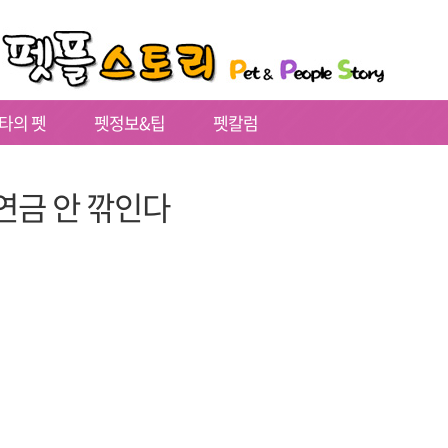
타의 펫
펫정보&팁
펫칼럼
연금 안 깎인다