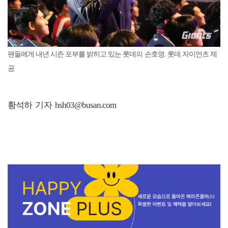
팬들에게 내년 시즌 포부를 밝히고 있는 롯데의 손호영. 롯데 자이언츠 제
공
황석하 기자 hsh03@busan.com