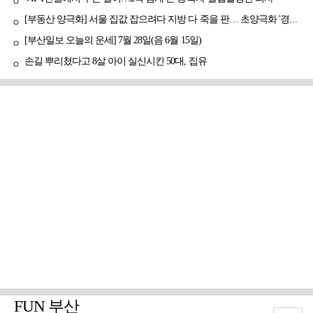
[부동산 양극화] 서울 집값 잡으려다 지방 다 죽을 판… 초양극화 '경고등'
[부산일보 오늘의 운세] 7월 28일(음 6월 15일)
손길 뿌리쳤다고 8살 아이 실신시킨 50대, 집유
FUN 부산