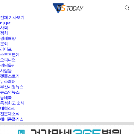
전체 기사보기
e-paper
사회
정치
경제해양
문화
라이프
스포츠연예
오피니언
경남울산
사람들
펫플스토리
뉴스레터
부산시정뉴스
뉴스인뉴스
동네북
특성화고 소식
대학소식
전문대소식
해피존플러스