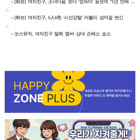
[화보] 여자친구, 소녀다움 보다 '성숙미' 돋보여 "1년 만에 화보 촬영...다사다난했다"
[화보] 여자친구, 6人6色 '시선강탈' 러블리 섬머걸 변신
쏘스뮤직, 여자친구 탈퇴 멤버 상대 손배소 승소