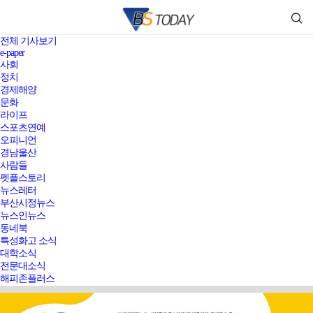
전체 기사보기
e-paper
사회
정치
경제해양
문화
라이프
스포츠연예
오피니언
경남울산
사람들
펫플스토리
뉴스레터
부산시정뉴스
뉴스인뉴스
동네북
특성화고 소식
대학소식
전문대소식
해피존플러스