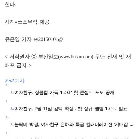
한다.
사진=쏘스뮤직 제공
유은영 기자 ey20150101@
< 저작권자 ⓒ 부산일보(www.busan.com) 무단 전재 및 재
배포 금지 >
관련기사
여자친구, 상큼함 가득 'L.O.L' 첫 콘셉트 포토 공개
여자친구, 7월 11일 컴백 확정…첫 정규 앨범 'L.O.L' 발표
블락비 박경, 여자친구 은하와 특급 컬래버레이션 '기대감 UP'