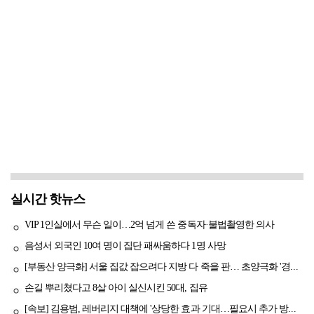
실시간 핫뉴스
VIP 1인실에서 무슨 일이…2억 넘게 쓴 중독자·불법촬영한 의사
음성서 외국인 10여 명이 집단 패싸움하다 1명 사망
[부동산 양극화] 서울 집값 잡으려다 지방 다 죽을 판… 초양극화 '경고등'
손길 뿌리쳤다고 8살 아이 실신시킨 50대, 집유
[속보] 김용범, 레버리지 대책에 '상당한 효과 기대…필요시 추가 방안도 검토'