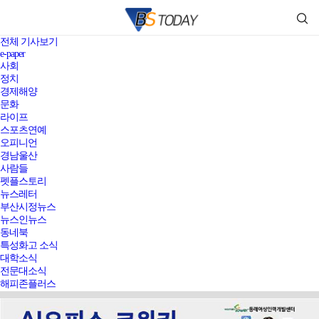
전체 기사보기
e-paper
사회
정치
경제해양
문화
라이프
스포츠연예
오피니언
경남울산
사람들
펫플스토리
뉴스레터
부산시정뉴스
뉴스인뉴스
동네북
특성화고 소식
대학소식
전문대소식
해피존플러스