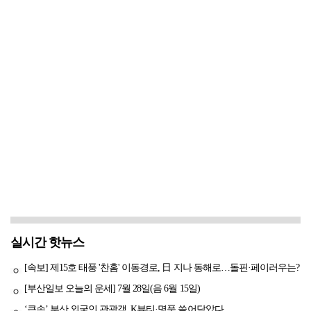
실시간 핫뉴스
[속보] 제15호 태풍 '찬홈' 이동경로, 日 지나 동해로…돌핀·페이러우는?
[부산일보 오늘의 운세] 7월 28일(음 6월 15일)
‘큰손’ 부산 외국인 관광객, K뷰티·명품 쓸어담았다