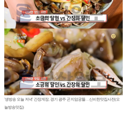
'생방송 오늘 저녁' 간장게장, 경기 광주 곤지암궁뜰…신비한맛집사전(오
늘방송맛집)