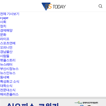
전체 기사보기
e-paper
사회
정치
경제해양
문화
라이프
스포츠연예
오피니언
경남울산
사람들
펫플스토리
뉴스레터
부산시정뉴스
뉴스인뉴스
동네북
특성화고 소식
대학소식
전문대소식
해피존플러스