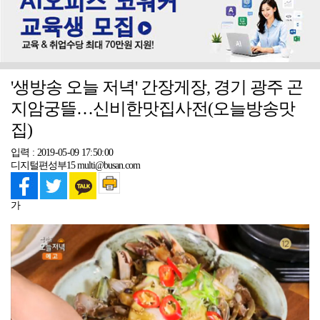
'생방송 오늘 저녁' 간장게장, 경기 광주 곤
지암궁뜰…신비한맛집사전(오늘방송맛
집)
입력 : 2019-05-09 17:50:00
디지털편성부15 multi@busan.com
가