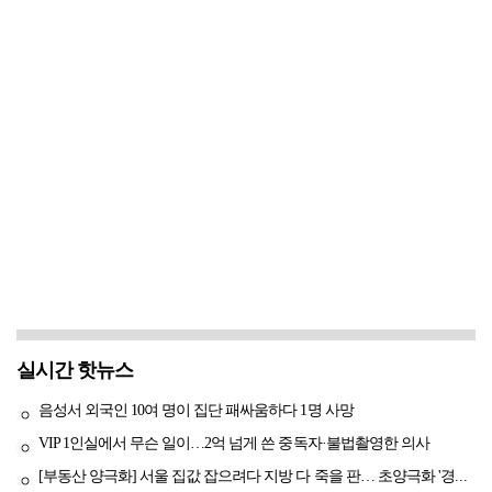
실시간 핫뉴스
음성서 외국인 10여 명이 집단 패싸움하다 1명 사망
VIP 1인실에서 무슨 일이…2억 넘게 쓴 중독자·불법촬영한 의사
[부동산 양극화] 서울 집값 잡으려다 지방 다 죽을 판… 초양극화 '경고등'