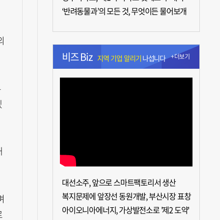
‘반려동물과’의 모든 것, 무엇이든 물어보개
외
비즈 Biz
+더보기
지역 기업 알리기
나섭니다
부
겠
내
대선소주, 앞으로 스마트팩토리서 생산
복지문제에 앞장선 동원개발, 부산시장 표창
며
아이오니아에너지, 가상발전소로 '제2 도약'
로