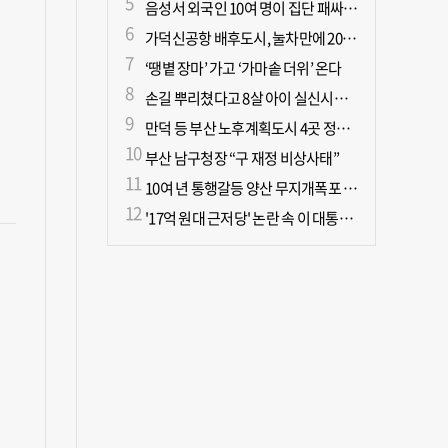
음성서 외국인 10여 명이 집단 패싸움하다 1명 사망
가덕신공항 배후도시, 눌차만에 2028년 착공
‘땡볕 장마’ 가고 ‘가마솥 더위’ 온다
손길 뿌리쳤다고 8살 아이 실신시킨 50대, 집유
만덕 등 부산 노후계획도시 4곳 정비기본계획 마련
부산 남구청장 “구 재정 비상사태”
10여 년 통행갈등 양산 무지개폭포 해결되나?
'17억 원대 근저당' 논란 속 이 대통령, 오늘 국민과 부동산 대토론회