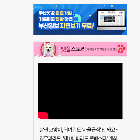
살찐 고양이, 귀여워도 '자율급식' 안 돼요~
영무파라드, '제1회 파라드 펫페스타' 개최