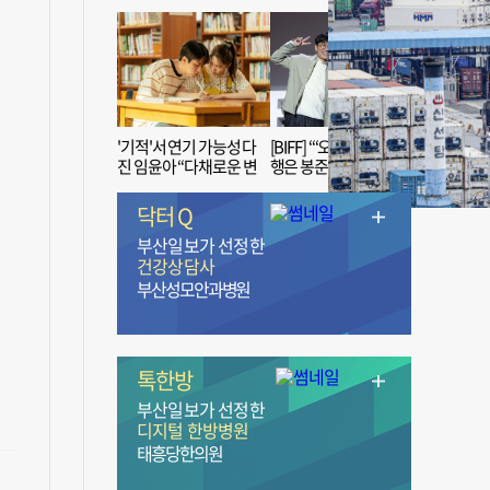
'기적'서 연기 가능성 다
[BIFF] “‘오징어 게임’ 흥
진 임윤아 “다채로운 변
행은 봉준호 감독 ‘1인
신 응원해 주세요”
치 장벽’ 무너진 순간”
닥터 Q
부산일보가 선정한
건강상담사
부산성모안과병원
톡한방
부산일보가 선정한
디지털 한방병원
태흥당한의원