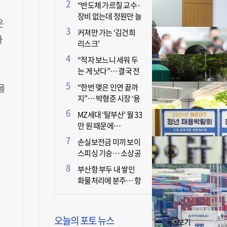
더 늘어난 이유는?
“반도체 가르칠 교수·
장비 없는데 정원만 늘
은
리면 뭐 하나”
커져만 가는 ‘김건희
과
리스크’
“적자 보느니 세워 두
는 게 낫다”… 결국 전
면 휴업 선언한 택시회
을
“한번 맺은 인연 끝까
사
지”… 박형준 시장 ‘용
인술’ 주목
MZ세대 ‘탈부산’ 월 33
만 원 때문에…
손실보전금 미끼 보이
스피싱 기승… 소상공
인 두 번 운다
부산항 부두 내 쌓인
화물처리에 분주… 항
만 기능 빠른 회복세
오늘의 포토 뉴스
+더보기