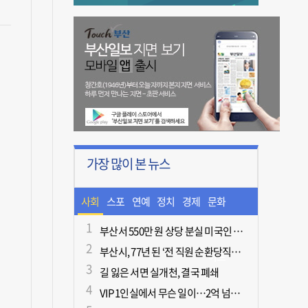
가장 많이 본 뉴스
사회
스포
연예
정치
경제
문화
츠
ㆍ라
부산서 550만 원 상당 분실 미국인 관광객, 경찰 도움으로 되찾아
부산시, 77년 된 ‘전 직원 순환당직제’ 폐지
이프
길 잃은 서면 실개천, 결국 폐쇄
VIP 1인실에서 무슨 일이…2억 넘게 쓴 중독자·불법촬영한 의사