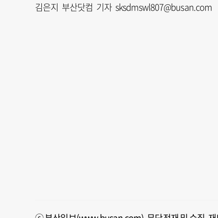
김은지 부산닷컴 기자 sksdmswl807@busan.com
ⓒ 부산일보(www.busan.com), 무단전재 및 수집,