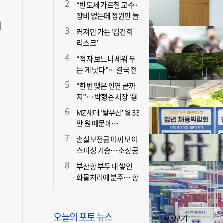
더 늘어난 이유는?
“반도체 가르칠 교수·
장비 없는데 정원만 늘
체
리면 뭐 하나”
커져만 가는 ‘김건희
리스크’
“적자 보느니 세워 두
는 게 낫다”… 결국 전
면 휴업 선언한 택시회
“한번 맺은 인연 끝까
사
지”… 박형준 시장 ‘용
인술’ 주목
MZ세대 ‘탈부산’ 월 33
만 원 때문에…
손실보전금 미끼 보이
스피싱 기승… 소상공
인 두 번 운다
부산항 부두 내 쌓인
화물처리에 분주… 항
만 기능 빠른 회복세
오늘의 포토 뉴스
+더보기