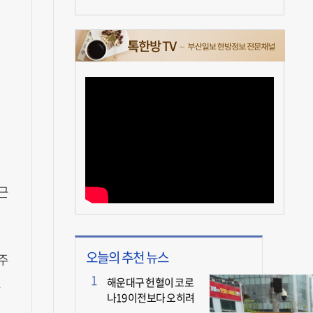
근
오늘의 추천 뉴스
주
있
해운대구 헌혈이 코로
나19 이전보다 오히려