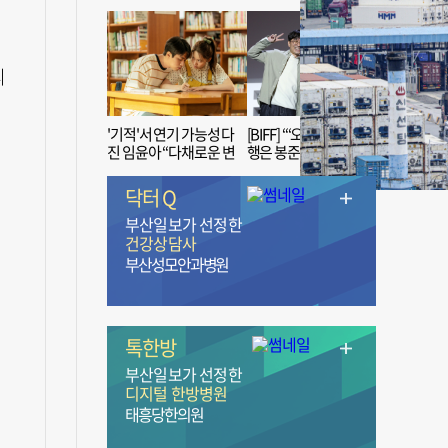
리
'기적'서 연기 가능성 다
[BIFF] “‘오징어 게임’ 흥
진 임윤아 “다채로운 변
행은 봉준호 감독 ‘1인
신 응원해 주세요”
치 장벽’ 무너진 순간”
닥터 Q
부산일보가 선정한
건강상담사
부산성모안과병원
톡한방
부산일보가 선정한
디지털 한방병원
태흥당한의원