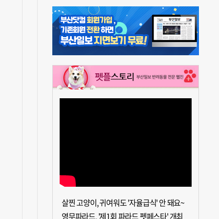
살찐 고양이, 귀여워도 '자율급식' 안 돼요~
영무파라드, '제1회 파라드 펫페스타' 개최