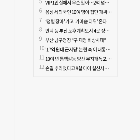
VIP 1인실에서 무슨 일이…2억 넘게 쓴 중독자·불법촬영한 의사
음성서 외국인 10여 명이 집단 패싸움하다 1명 사망
‘땡볕 장마’ 가고 ‘가마솥 더위’ 온다
만덕 등 부산 노후계획도시 4곳 정비기본계획 마련
부산 남구청장 “구 재정 비상사태”
'17억 원대 근저당' 논란 속 이 대통령, 오늘 국민과 부동산 대토론회
10여 년 통행갈등 양산 무지개폭포 해결되나?
손길 뿌리쳤다고 8살 아이 실신시킨 50대, 집유