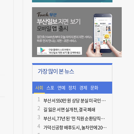
가장 많이 본 뉴스
사회
스포
연예
정치
경제
문화
츠
ㆍ라
부산서 550만 원 상당 분실 미국인 관광객, 경찰 도움으로 되찾아
길 잃은 서면 실개천, 결국 폐쇄
이프
부산시, 77년 된 ‘전 직원 순환당직제’ 폐지
가덕신공항 배후도시, 눌차만에 2028년 착공