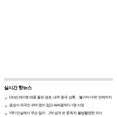
실시간 핫뉴스
[속보] 제13호 태풍 돌핀 경로, 내주 중국 상륙…'불가마 더위' 언제까지
음성서 외국인 10여 명이 집단 패싸움하다 1명 사망
VIP 1인실에서 무슨 일이…2억 넘게 쓴 중독자·불법촬영한 의사