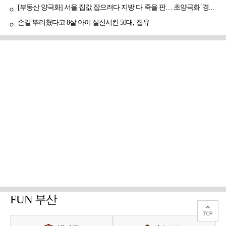
[부동산 양극화] 서울 집값 잡으려다 지방 다 죽을 판… 초양극화 '경고등'
손길 뿌리쳤다고 8살 아이 실신시킨 50대, 집유
FUN 부산