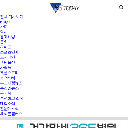
전체 기사보기
e-paper
사회
정치
경제해양
문화
라이프
스포츠연예
오피니언
경남울산
사람들
펫플스토리
뉴스레터
부산시정뉴스
뉴스인뉴스
동네북
특성화고 소식
대학소식
전문대소식
해피존플러스