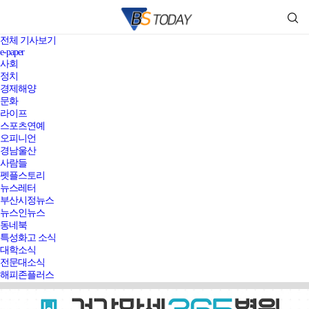
전체 기사보기
e-paper
사회
정치
경제해양
문화
라이프
스포츠연예
오피니언
경남울산
사람들
펫플스토리
뉴스레터
부산시정뉴스
뉴스인뉴스
동네북
특성화고 소식
대학소식
전문대소식
해피존플러스