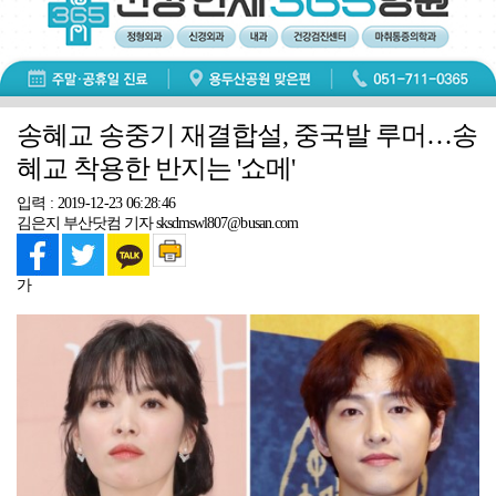
송혜교 송중기 재결합설, 중국발 루머…송
혜교 착용한 반지는 '쇼메'
입력 : 2019-12-23 06:28:46
김은지 부산닷컴 기자 sksdmswl807@busan.com
가