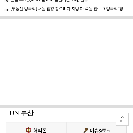
손길 뿌리쳤다고 8살 아이 실신시킨 50대, 집유
[부동산 양극화] 서울 집값 잡으려다 지방 다 죽을 판… 초양극화 '경고등'
FUN 부산