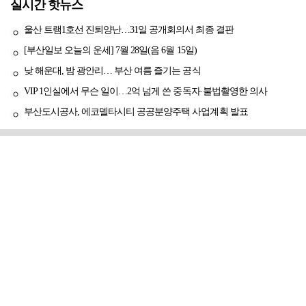
실시간 핫뉴스
울산 트램1호선 진퇴양난…31일 공개회의서 최종 결판
[부산일보 오늘의 운세] 7월 28일(음 6월 15일)
낮 해운대, 밤 광안리… 부산 여름 즐기는 공식
VIP 1인실에서 무슨 일이…2억 넘게 쓴 중독자·불법촬영한 의사
부산도시공사, 에코델타시티 공공분양주택 사업계획 발표