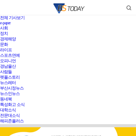
전체 기사보기
e-paper
사회
정치
경제해양
문화
라이프
스포츠연예
오피니언
경남울산
사람들
펫플스토리
뉴스레터
부산시정뉴스
뉴스인뉴스
동네북
특성화고 소식
대학소식
전문대소식
해피존플러스