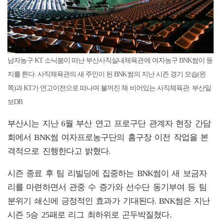
남자농구 KT 소닉붐이 떠난 부산사직실내체육관에 여자농구 BNK썸이 둥
지를 튼다. 사직체육관의 새 주인이 된 BNK썸의 지난 시즌 경기 모습(왼
쪽)과 KT가 연고이전으로 떠나며 불꺼진 채 비어있는 사직체육관. 부산일
보DB
부산시는 지난 6월 부산 연고 프로구단 관계자 현장 간담
회에서 BNK썸 여자프로농구단의 홈구장 이전 작업을 본
격적으로 진행한다고 밝혔다.
시즌 종료 후 팀 리빌딩에 집중하는 BNK썸이 새 보금자
리를 마련하면서 관중 수 증가와 선수단 동기부여 등 팀
분위기 쇄신에 긍정적인 효과가 기대된다. BNK썸은 지난
시즌 5승 25패로 리그 최하위로 곤두박질쳤다.