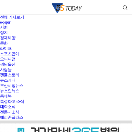
전체 기사보기
e-paper
사회
정치
경제해양
문화
라이프
스포츠연예
오피니언
경남울산
사람들
펫플스토리
뉴스레터
부산시정뉴스
뉴스인뉴스
동네북
특성화고 소식
대학소식
전문대소식
해피존플러스