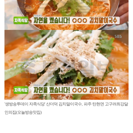
'생방송투데이 자족식당' 산더덕 김치말이국수, 파주 탄현면 고구려최강달
인의집(오늘방송맛집)