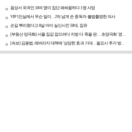
음성서 외국인 10여 명이 집단 패싸움하다 1명 사망
VIP 1인실에서 무슨 일이…2억 넘게 쓴 중독자·불법촬영한 의사
손길 뿌리쳤다고 8살 아이 실신시킨 50대, 집유
[부동산 양극화] 서울 집값 잡으려다 지방 다 죽을 판… 초양극화 '경고등'
[속보] 김용범, 레버리지 대책에 '상당한 효과 기대…필요시 추가 방안도 검토'