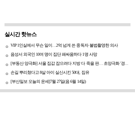
실시간 핫뉴스
VIP 1인실에서 무슨 일이…2억 넘게 쓴 중독자·불법촬영한 의사
음성서 외국인 10여 명이 집단 패싸움하다 1명 사망
[부동산 양극화] 서울 집값 잡으려다 지방 다 죽을 판… 초양극화 '경고등'
손길 뿌리쳤다고 8살 아이 실신시킨 50대, 집유
[부산일보 오늘의 운세]7월 27일(음 6월 14일)