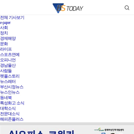
전체 기사보기
e-paper
사회
정치
경제해양
문화
라이프
스포츠연예
오피니언
경남울산
사람들
펫플스토리
뉴스레터
부산시정뉴스
뉴스인뉴스
동네북
특성화고 소식
대학소식
전문대소식
해피존플러스