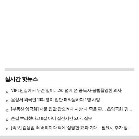
실시간 핫뉴스
VIP 1인실에서 무슨 일이…2억 넘게 쓴 중독자·불법촬영한 의사
음성서 외국인 10여 명이 집단 패싸움하다 1명 사망
[부동산 양극화] 서울 집값 잡으려다 지방 다 죽을 판… 초양극화 '경고등'
손길 뿌리쳤다고 8살 아이 실신시킨 50대, 집유
[속보] 김용범, 레버리지 대책에 '상당한 효과 기대…필요시 추가 방안도 검토'