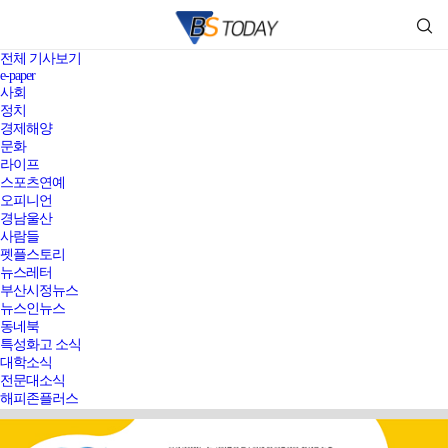
전체 기사보기
e-paper
사회
정치
경제해양
문화
라이프
스포츠연예
오피니언
경남울산
사람들
펫플스토리
뉴스레터
부산시정뉴스
뉴스인뉴스
동네북
특성화고 소식
대학소식
전문대소식
해피존플러스