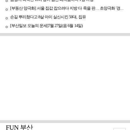
[부동산 양극화] 서울 집값 잡으려다 지방 다 죽을 판… 초양극화 '경고등'
손길 뿌리쳤다고 8살 아이 실신시킨 50대, 집유
[부산일보 오늘의 운세]7월 27일(음 6월 14일)
FUN 부산