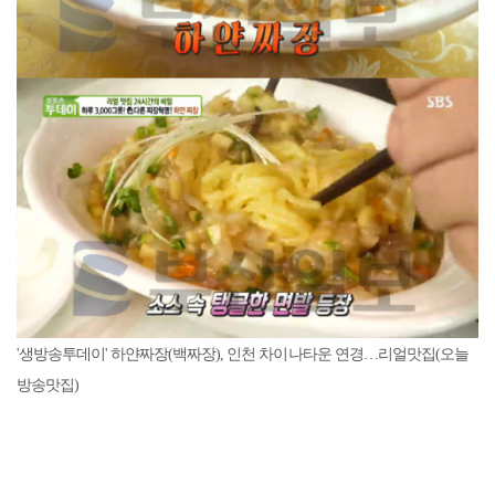
'생방송투데이' 하얀짜장(백짜장), 인천 차이나타운 연경…리얼맛집(오늘
방송맛집)