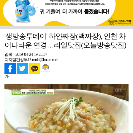
'생방송투데이' 하얀짜장(백짜장), 인천 차
이나타운 연경…리얼맛집(오늘방송맛집)
입력 : 2019-04-24 19:25:37
디지털편성부15 multi@busan.com
가