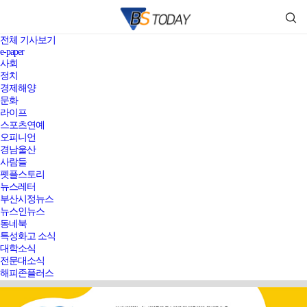
전체 기사보기
e-paper
사회
정치
경제해양
문화
라이프
스포츠연예
오피니언
경남울산
사람들
펫플스토리
뉴스레터
부산시정뉴스
뉴스인뉴스
동네북
특성화고 소식
대학소식
전문대소식
해피존플러스