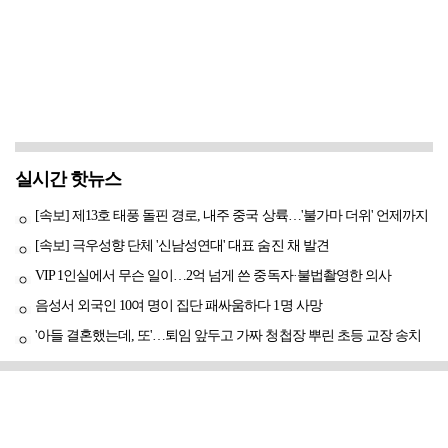
실시간 핫뉴스
[속보] 제13호 태풍 돌핀 경로, 내주 중국 상륙…'불가마 더위' 언제까지
[속보] 극우성향 단체 '신남성연대' 대표 숨진 채 발견
VIP 1인실에서 무슨 일이…2억 넘게 쓴 중독자·불법촬영한 의사
음성서 외국인 10여 명이 집단 패싸움하다 1명 사망
'아들 결혼했는데, 또'…퇴임 앞두고 가짜 청첩장 뿌린 초등 교장 송치