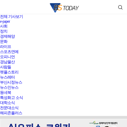
전체 기사보기
e-paper
사회
정치
경제해양
문화
라이프
스포츠연예
오피니언
경남울산
사람들
펫플스토리
뉴스레터
부산시정뉴스
뉴스인뉴스
동네북
특성화고 소식
대학소식
전문대소식
해피존플러스