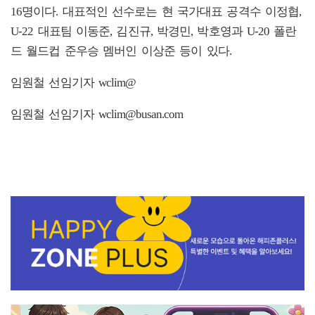
16명이다. 대표적인 선수로는 현 국가대표 공격수 이정협,
U-22 대표팀 이동준, 김진규, 박경민, 박호영과 U-20 폴란
드 월드컵 준우승 멤버인 이상준 등이 있다.
임원철 선임기자 wclim@
임원철 선임기자 wclim@busan.com