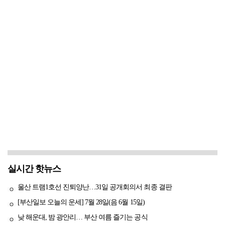
실시간 핫뉴스
울산 트램1호선 진퇴양난…31일 공개회의서 최종 결판
[부산일보 오늘의 운세] 7월 28일(음 6월 15일)
낮 해운대, 밤 광안리… 부산 여름 즐기는 공식