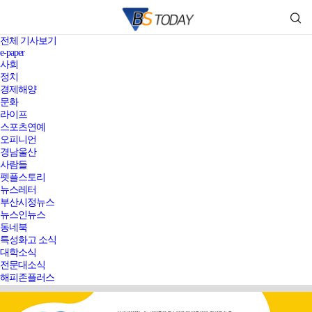
전체 기사보기
e-paper
사회
정치
경제해양
문화
라이프
스포츠연예
오피니언
경남울산
사람들
펫플스토리
뉴스레터
부산시정뉴스
뉴스인뉴스
동네북
특성화고 소식
대학소식
전문대소식
해피존플러스