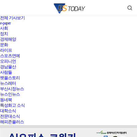
전체 기사보기
e-paper
사회
정치
경제해양
문화
라이프
스포츠연예
오피니언
경남울산
사람들
펫플스토리
뉴스레터
부산시정뉴스
뉴스인뉴스
동네북
특성화고 소식
대학소식
전문대소식
해피존플러스