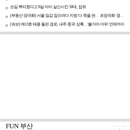
손길 뿌리쳤다고 8살 아이 실신시킨 50대, 집유
[부동산 양극화] 서울 집값 잡으려다 지방 다 죽을 판… 초양극화 '경고등'
[속보] 제13호 태풍 돌핀 경로, 내주 중국 상륙…'불가마 더위' 언제까지
FUN 부산