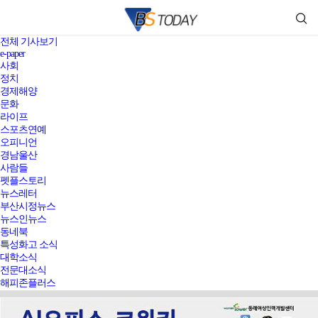
전체 기사보기
e-paper
사회
정치
경제해양
문화
라이프
스포츠연예
오피니언
경남울산
사람들
펫플스토리
뉴스레터
부산시정뉴스
뉴스인뉴스
동네북
특성화고 소식
대학소식
전문대소식
해피존플러스