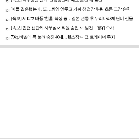
[속보] 극우성향 단체 '신남성연대' 대표 숨진 채 발견
'아들 결혼했는데, 또'…퇴임 앞두고 가짜 청첩장 뿌린 초등 교장 송치
[속보] 제15호 태풍 '찬홈' 북상 중…일본 관통 후 우리나라에 단비 선물
[속보] 인천 선관위 사무실서 직원 숨진 채 발견…경위 수사
70kg 바벨에 목 눌려 숨진 40대…헬스장 대표·트레이너 무죄