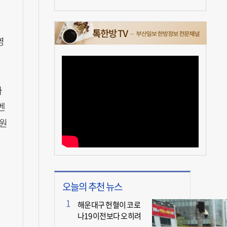
영
자
벤
 원
오늘의 추천 뉴스
해운대구 헌혈이 코로
나19 이전보다 오히려