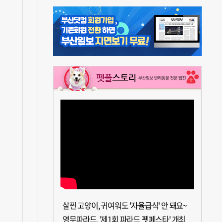
살찐 고양이, 귀여워도 '자율급식' 안 돼요~
영무파라드, '제1회 파라드 펫페스타' 개최