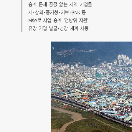
승계 문제 끙끙 앓는 지역 기업들
시·상의·중기청·기보·BNK 등
M&A로 사업 승계 ‘전방위 지원’
유망 기업 발굴·성장 체계 시동