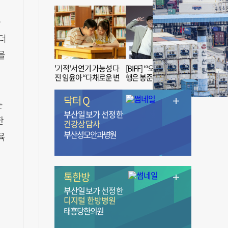
가
더
을
'기적'서 연기 가능성 다
[BIFF] “‘오징어 게임’ 흥
진 임윤아 “다채로운 변
행은 봉준호 감독 ‘1인
신 응원해 주세요”
치 장벽’ 무너진 순간”
닥터 Q
는
부산일보가 선정한
한
건강상담사
부산성모안과병원
육
톡한방
부산일보가 선정한
디지털 한방병원
태흥당한의원