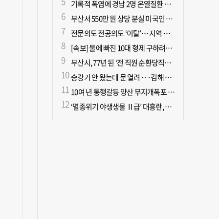
기록적 폭염에 경남 2명 온열질환 사망
부산서 550만 원 상당 분실 미국인 관광객, 경찰 도움으로 되찾아
전문의도 전공의도 ‘이탈’… 지역 필수의료 무너진다
[속보] 물에 빠진 10대 형제 구하려던 50대 군인 2명 심정지 상태로 이송
부산시, 77년 된 ‘전 직원 순환당직제’ 폐지
승강기 안 왔는데 문 열려···김해 병원서 60대 직원 추락사
10여 년 통행갈등 양산 무지개폭포 해결되나?
‘멸종위기 야생생물 Ⅱ급’ 대흥란, 지리산 새 서식지 확인