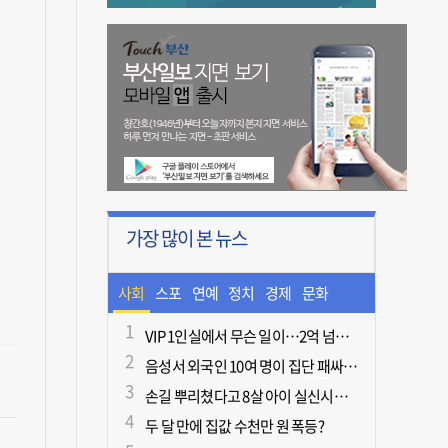
가장 많이 본 뉴스
사회
스포
연예
정치
경제
문화
츠
ㆍ라
VIP 1인실에서 무슨 일이…2억 넘게 쓴 중독자·불법촬영한 의사
음성서 외국인 10여 명이 집단 패싸움하다 1명 사망
이프
손길 뿌리쳤다고 8살 아이 실신시킨 50대, 집유
두 달 만에 집값 수천만 원 폭등?