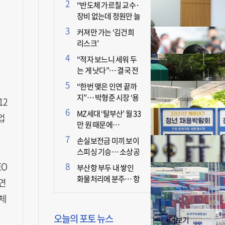
더 늘어난 이유는?
“반도체 가르칠 교수·
장비 없는데 정원만 늘
리면 뭐 하나”
커져만 가는 ‘김건희
리스크’
“적자 보느니 세워 두
는 게 낫다”… 결국 전
면 휴업 선언한 택시회
“한번 맺은 인연 끝까
사
지”… 박형준 시장 ‘용
12
인술’ 주목
MZ세대 ‘탈부산’ 월 33
업
만 원 때문에…
손실보전금 미끼 보이
스피싱 기승… 소상공
인 두 번 운다
EO
부산항 부두 내 쌓인
화물처리에 분주… 항
장연
만 기능 빠른 회복세
전체
오늘의 포토 뉴스
+더보기