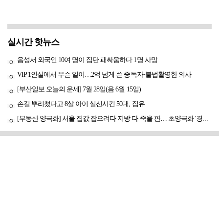
실시간 핫뉴스
음성서 외국인 10여 명이 집단 패싸움하다 1명 사망
VIP 1인실에서 무슨 일이…2억 넘게 쓴 중독자·불법촬영한 의사
[부산일보 오늘의 운세] 7월 28일(음 6월 15일)
손길 뿌리쳤다고 8살 아이 실신시킨 50대, 집유
[부동산 양극화] 서울 집값 잡으려다 지방 다 죽을 판… 초양극화 '경고등'