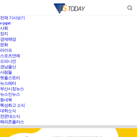
전체 기사보기
e-paper
사회
정치
경제해양
문화
라이프
스포츠연예
오피니언
경남울산
사람들
펫플스토리
뉴스레터
부산시정뉴스
뉴스인뉴스
동네북
특성화고 소식
대학소식
전문대소식
해피존플러스