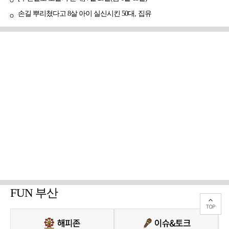
손길 뿌리쳤다고 8살 아이 실신시킨 50대, 집유
FUN 부산