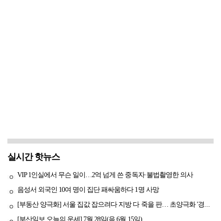
실시간 핫뉴스
VIP 1인실에서 무슨 일이…2억 넘게 쓴 중독자·불법촬영한 의사
음성서 외국인 10여 명이 집단 패싸움하다 1명 사망
[부동산 양극화] 서울 집값 잡으려다 지방 다 죽을 판… 초양극화 '경고등'
[부산일보 오늘의 운세] 7월 28일(음 6월 15일)