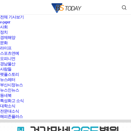
전체 기사보기
e-paper
사회
정치
경제해양
문화
라이프
스포츠연예
오피니언
경남울산
사람들
펫플스토리
뉴스레터
부산시정뉴스
뉴스인뉴스
동네북
특성화고 소식
대학소식
전문대소식
해피존플러스