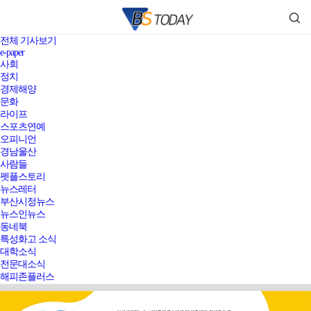
전체 기사보기
e-paper
사회
정치
경제해양
문화
라이프
스포츠연예
오피니언
경남울산
사람들
펫플스토리
뉴스레터
부산시정뉴스
뉴스인뉴스
동네북
특성화고 소식
대학소식
전문대소식
해피존플러스