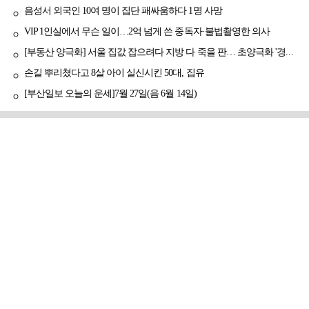
음성서 외국인 10여 명이 집단 패싸움하다 1명 사망
VIP 1인실에서 무슨 일이…2억 넘게 쓴 중독자·불법촬영한 의사
[부동산 양극화] 서울 집값 잡으려다 지방 다 죽을 판… 초양극화 '경고등'
손길 뿌리쳤다고 8살 아이 실신시킨 50대, 집유
[부산일보 오늘의 운세]7월 27일(음 6월 14일)