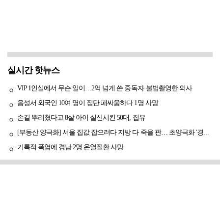
실시간 핫뉴스
VIP 1인실에서 무슨 일이…2억 넘게 쓴 중독자·불법촬영한 의사
음성서 외국인 10여 명이 집단 패싸움하다 1명 사망
손길 뿌리쳤다고 8살 아이 실신시킨 50대, 집유
[부동산 양극화] 서울 집값 잡으려다 지방 다 죽을 판… 초양극화 '경고등'
기록적 폭염에 경남 2명 온열질환 사망