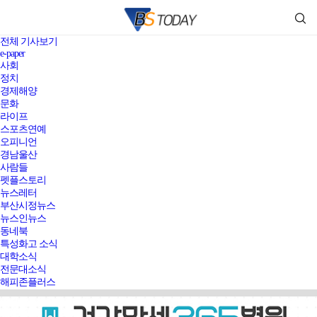
전체 기사보기
e-paper
사회
정치
경제해양
문화
라이프
스포츠연예
오피니언
경남울산
사람들
펫플스토리
뉴스레터
부산시정뉴스
뉴스인뉴스
동네북
특성화고 소식
대학소식
전문대소식
해피존플러스