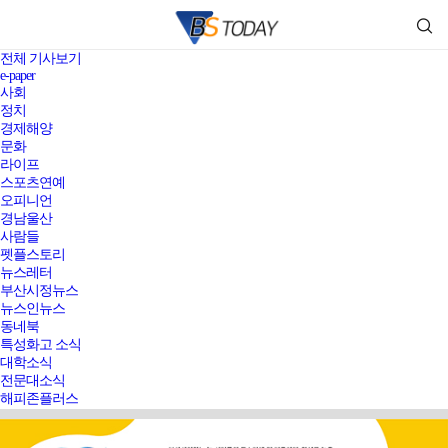
전체 기사보기
e-paper
사회
정치
경제해양
문화
라이프
스포츠연예
오피니언
경남울산
사람들
펫플스토리
뉴스레터
부산시정뉴스
뉴스인뉴스
동네북
특성화고 소식
대학소식
전문대소식
해피존플러스