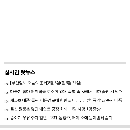
실시간 핫뉴스
[부산일보 오늘의 운세]8월 3일(음 6월 21일)
다슬기 잡다 어지럼증 호소한 50대, 폭염 속 차에서 쉬다 숨진 채 발견
제13호 태풍 '돌핀' 이동경로에 한반도 비상…'극한 폭염' vs '슈퍼 태풍'
울산 원룸촌 덮친 페인트 공장 화재…1명 사망·1명 중상
송아지 우유 주다 참변…70대 농장주, 어미 소에 들이받혀 숨져