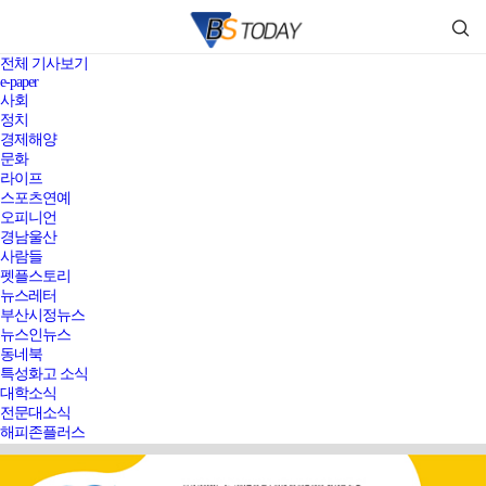
전체 기사보기
e-paper
사회
정치
경제해양
문화
라이프
스포츠연예
오피니언
경남울산
사람들
펫플스토리
뉴스레터
부산시정뉴스
뉴스인뉴스
동네북
특성화고 소식
대학소식
전문대소식
해피존플러스