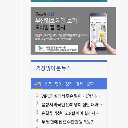
가장 많이 본 뉴스
사회
스포
연예
정치
경제
문화
츠
ㆍ라
VIP 1인실에서 무슨 일이…2억 넘게 쓴 중독자·불법촬영한 의사
음성서 외국인 10여 명이 집단 패싸움하다 1명 사망
이프
손길 뿌리쳤다고 8살 아이 실신시킨 50대, 집유
두 달 만에 집값 수천만 원 폭등?