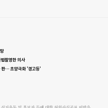
사망
·불법촬영한 의사
 판… 초양극화 '경고등'