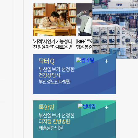
'기적'서 연기 가능성 다
[BIFF] “‘오징어 게임’ 흥
진 임윤아 “다채로운 변
행은 봉준호 감독 ‘1인
신 응원해 주세요”
치 장벽’ 무너진 순간”
닥터 Q
부산일보가 선정한
건강상담사
부산성모안과병원
톡한방
부산일보가 선정한
디지털 한방병원
태흥당한의원