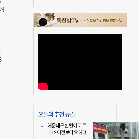
 개
번
시
3
오늘의 추천 뉴스
해운대구 헌혈이 코로
나19 이전보다 오히려