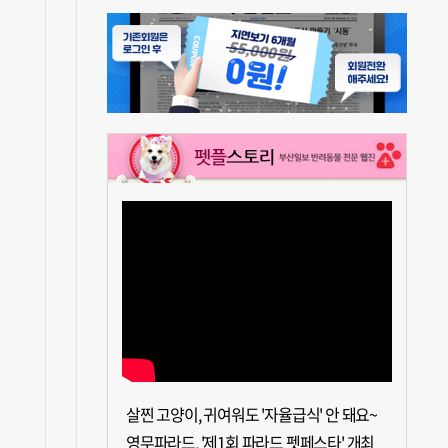
살찐 고양이, 귀여워도 '자율급식' 안 돼요~
영무파라드, '제1회 파라드 펫페스타' 개최