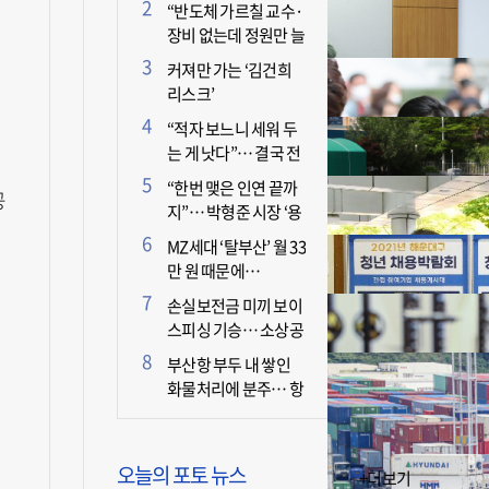
더 늘어난 이유는?
“반도체 가르칠 교수·
장비 없는데 정원만 늘
리면 뭐 하나”
커져만 가는 ‘김건희
리스크’
“적자 보느니 세워 두
는 게 낫다”… 결국 전
미
면 휴업 선언한 택시회
“한번 맺은 인연 끝까
공
사
지”… 박형준 시장 ‘용
인술’ 주목
MZ세대 ‘탈부산’ 월 33
만 원 때문에…
손실보전금 미끼 보이
스피싱 기승… 소상공
인 두 번 운다
부산항 부두 내 쌓인
화물처리에 분주… 항
만 기능 빠른 회복세
오늘의 포토 뉴스
+더보기