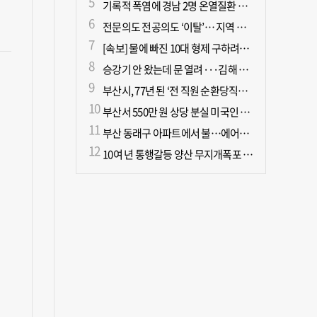
기록적 폭염에 경남 2명 온열질환 사망
전문의도 전공의도 ‘이탈’… 지역 필수의료 무너진다
[속보] 물에 빠진 10대 형제 구하려던 50대 군인 2명 심정지 상태로 이송
승강기 안 왔는데 문 열려···김해 병원서 60대 직원 추락사
부산시, 77년 된 ‘전 직원 순환당직제’ 폐지
부산서 550만 원 상당 분실 미국인 관광객, 경찰 도움으로 되찾아
부산 동래구 아파트에서 불…에어컨에서 발화 추정
10여 년 통행갈등 양산 무지개폭포 해결되나?