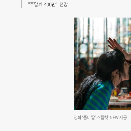
"주말께 400만" 전망
영화 ‘좀비딸’ 스틸컷. NEW 제공