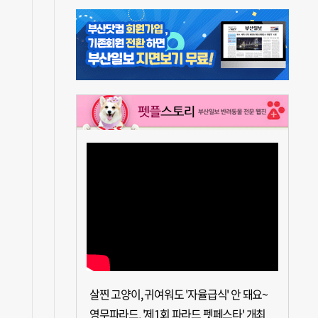
살찐 고양이, 귀여워도 '자율급식' 안 돼요~
영무파라드, '제1회 파라드 펫페스타' 개최