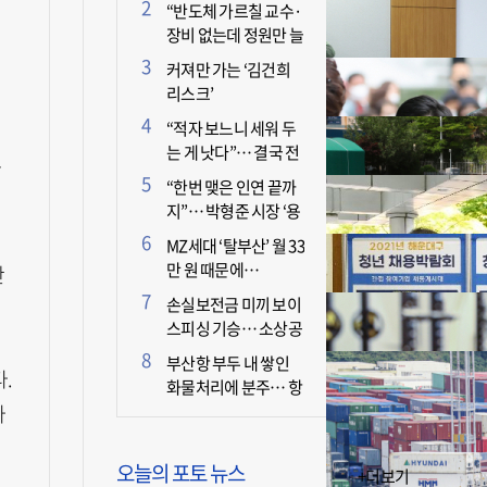
더 늘어난 이유는?
“반도체 가르칠 교수·
장비 없는데 정원만 늘
리면 뭐 하나”
커져만 가는 ‘김건희
리스크’
“적자 보느니 세워 두
주
는 게 낫다”… 결국 전
한
면 휴업 선언한 택시회
“한번 맺은 인연 끝까
사
지”… 박형준 시장 ‘용
인술’ 주목
MZ세대 ‘탈부산’ 월 33
만 원 때문에…
란
손실보전금 미끼 보이
스피싱 기승… 소상공
인 두 번 운다
부산항 부두 내 쌓인
.
화물처리에 분주… 항
만 기능 빠른 회복세
마
오늘의 포토 뉴스
+더보기