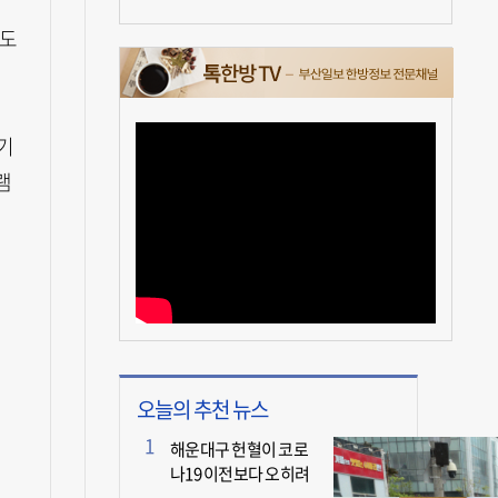
매도
기
램
오늘의 추천 뉴스
해운대구 헌혈이 코로
나19 이전보다 오히려