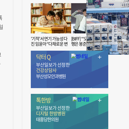
폭
일
'기적'서 연기 가능성 다
[BIFF] “‘오징어 게임’ 흥
진 임윤아 “다채로운 변
행은 봉준호 감독 ‘1인
신 응원해 주세요”
치 장벽’ 무너진 순간”
고
닥터 Q
승
부산일보가 선정한
건강상담사
부산성모안과병원
톡한방
부산일보가 선정한
디지털 한방병원
태흥당한의원