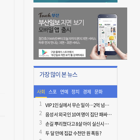
가장 많이 본 뉴스
사회
스포
연예
정치
경제
문화
츠
ㆍ라
VIP 1인실에서 무슨 일이…2억 넘게 쓴 중독자·불법촬영한 의사
음성서 외국인 10여 명이 집단 패싸움하다 1명 사망
이프
손길 뿌리쳤다고 8살 아이 실신시킨 50대, 집유
두 달 만에 집값 수천만 원 폭등?