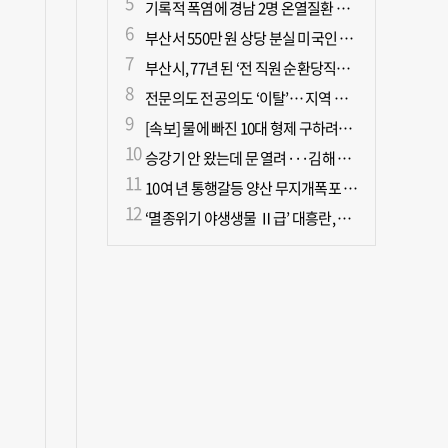
기록적 폭염에 경남 2명 온열질환 사망
부산서 550만 원 상당 분실 미국인 관광객, 경찰 도움으로 되찾아
부산시, 77년 된 ‘전 직원 순환당직제’ 폐지
전문의도 전공의도 ‘이탈’… 지역 필수의료 무너진다
[속보] 물에 빠진 10대 형제 구하려던 50대 군인 2명 심정지 상태로 이송
승강기 안 왔는데 문 열려···김해 병원서 60대 직원 추락사
10여 년 통행갈등 양산 무지개폭포 해결되나?
‘멸종위기 야생생물 Ⅱ급’ 대흥란, 지리산 새 서식지 확인