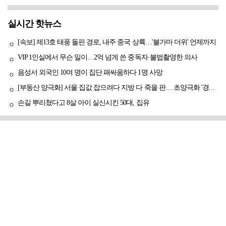
실시간 핫뉴스
[속보] 제13호 태풍 돌핀 경로, 내주 중국 상륙…'불가마 더위' 언제까지
VIP 1인실에서 무슨 일이…2억 넘게 쓴 중독자·불법촬영한 의사
음성서 외국인 10여 명이 집단 패싸움하다 1명 사망
[부동산 양극화] 서울 집값 잡으려다 지방 다 죽을 판… 초양극화 '경고등'
손길 뿌리쳤다고 8살 아이 실신시킨 50대, 집유