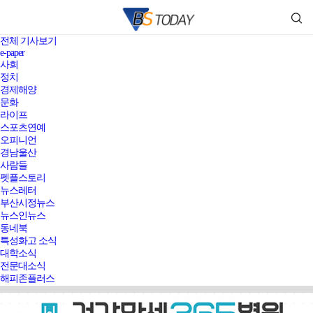
전체 기사보기
e-paper
사회
정치
경제해양
문화
라이프
스포츠연예
오피니언
경남울산
사람들
펫플스토리
뉴스레터
부산시정뉴스
뉴스인뉴스
동네북
특성화고 소식
대학소식
전문대소식
해피존플러스