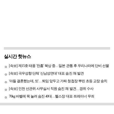
실시간 핫뉴스
[속보] 제15호 태풍 '찬홈' 북상 중…일본 관통 후 우리나라에 단비 선물
[속보] 극우성향 단체 '신남성연대' 대표 숨진 채 발견
'아들 결혼했는데, 또'…퇴임 앞두고 가짜 청첩장 뿌린 초등 교장 송치
[속보] 인천 선관위 사무실서 직원 숨진 채 발견…경위 수사
70kg 바벨에 목 눌려 숨진 40대…헬스장 대표·트레이너 무죄