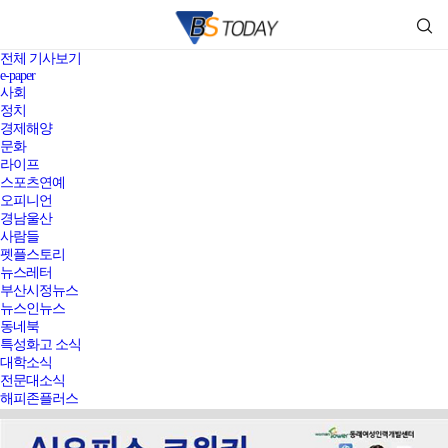
전체 기사보기
e-paper
사회
정치
경제해양
문화
라이프
스포츠연예
오피니언
경남울산
사람들
펫플스토리
뉴스레터
부산시정뉴스
뉴스인뉴스
동네북
특성화고 소식
대학소식
전문대소식
해피존플러스