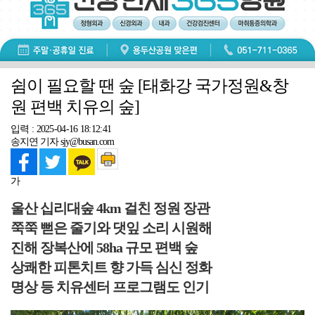
쉼이 필요할 땐 숲 [태화강 국가정원&창
원 편백 치유의 숲]
입력 : 2025-04-16 18:12:41
송지연 기자 sjy@busan.com
가
울산 십리대숲 4km 걸친 정원 장관
쭉쭉 뻗은 줄기와 댓잎 소리 시원해
진해 장복산에 58ha 규모 편백 숲
상쾌한 피톤치트 향 가득 심신 정화
명상 등 치유센터 프로그램도 인기