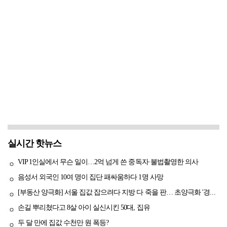
실시간 핫뉴스
VIP 1인실에서 무슨 일이…2억 넘게 쓴 중독자·불법촬영한 의사
음성서 외국인 10여 명이 집단 패싸움하다 1명 사망
[부동산 양극화] 서울 집값 잡으려다 지방 다 죽을 판… 초양극화 '경고등'
손길 뿌리쳤다고 8살 아이 실신시킨 50대, 집유
두 달 만에 집값 수천만 원 폭등?