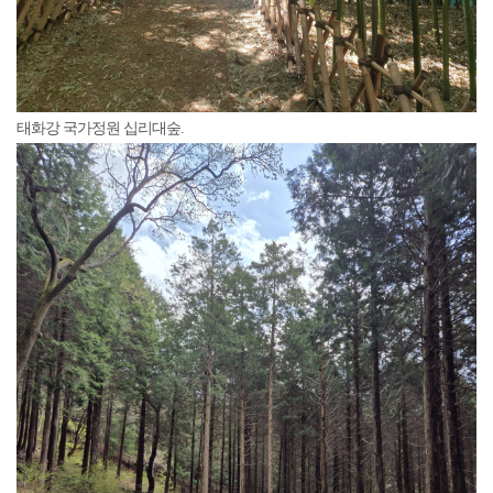
태화강 국가정원 십리대숲.