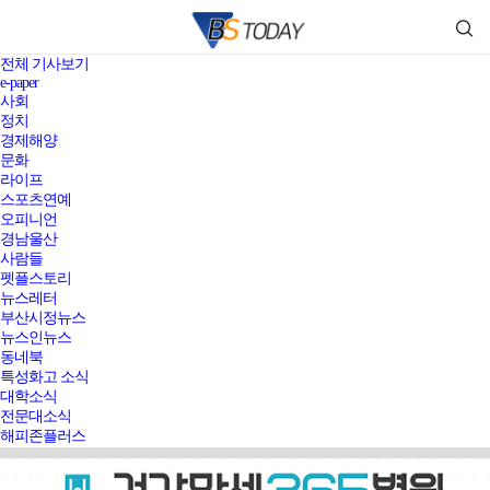
전체 기사보기
e-paper
사회
정치
경제해양
문화
라이프
스포츠연예
오피니언
경남울산
사람들
펫플스토리
뉴스레터
부산시정뉴스
뉴스인뉴스
동네북
특성화고 소식
대학소식
전문대소식
해피존플러스