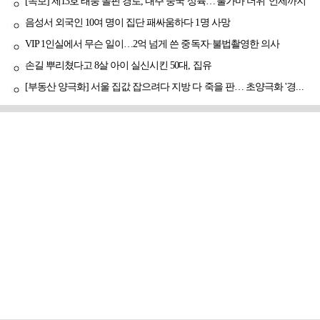
[속보] 제13호 태풍 돌핀 경로, 내주 중국 상륙…'불가마 더위' 언제까지
음성서 외국인 10여 명이 집단 패싸움하다 1명 사망
VIP 1인실에서 무슨 일이…2억 넘게 쓴 중독자·불법촬영한 의사
손길 뿌리쳤다고 8살 아이 실신시킨 50대, 집유
[부동산 양극화] 서울 집값 잡으려다 지방 다 죽을 판… 초양극화 '경고등'