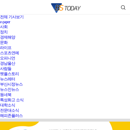
전체 기사보기
e-paper
사회
정치
경제해양
문화
라이프
스포츠연예
오피니언
경남울산
사람들
펫플스토리
뉴스레터
부산시정뉴스
뉴스인뉴스
동네북
특성화고 소식
대학소식
전문대소식
해피존플러스