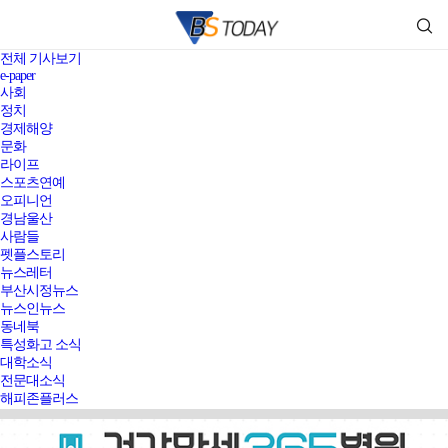
전체 기사보기
e-paper
사회
정치
경제해양
문화
라이프
스포츠연예
오피니언
경남울산
사람들
펫플스토리
뉴스레터
부산시정뉴스
뉴스인뉴스
동네북
특성화고 소식
대학소식
전문대소식
해피존플러스