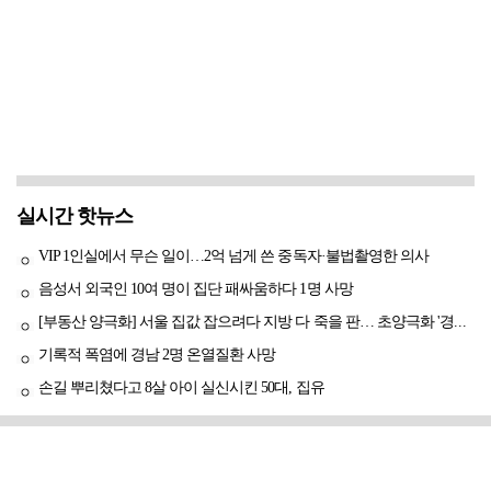
실시간 핫뉴스
VIP 1인실에서 무슨 일이…2억 넘게 쓴 중독자·불법촬영한 의사
음성서 외국인 10여 명이 집단 패싸움하다 1명 사망
[부동산 양극화] 서울 집값 잡으려다 지방 다 죽을 판… 초양극화 '경고등'
기록적 폭염에 경남 2명 온열질환 사망
손길 뿌리쳤다고 8살 아이 실신시킨 50대, 집유