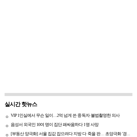
실시간 핫뉴스
VIP 1인실에서 무슨 일이…2억 넘게 쓴 중독자·불법촬영한 의사
음성서 외국인 10여 명이 집단 패싸움하다 1명 사망
[부동산 양극화] 서울 집값 잡으려다 지방 다 죽을 판… 초양극화 '경고등'