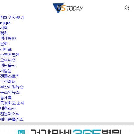
전체 기사보기
e-paper
사회
정치
경제해양
문화
라이프
스포츠연예
오피니언
경남울산
사람들
펫플스토리
뉴스레터
부산시정뉴스
뉴스인뉴스
동네북
특성화고 소식
대학소식
전문대소식
해피존플러스