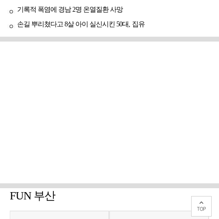
기록적 폭염에 경남 2명 온열질환 사망
손길 뿌리쳤다고 8살 아이 실신시킨 50대, 집유
FUN 부산