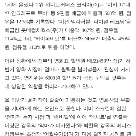
1위에 올랐다. 2위 워너브러더스 코리아(주)는 ‘미키 17’과
‘마인크래프트 무비’ 등 9편을 배급해 매출액 508억 원, 점
유율 12.5%를 기록했다. ‘미션 임파서블: 파이널 레코닝’을
배급한 롯데컬처웍스(주)가 매출액 467억 원, 점유율
11.4%로 3위, ‘하이파이브’를 배급한 NEW가 매출액 450억
원, 점유율 11.0%로 뒤를 이었다.
이런 상황에서 정부의 영화표 할인권 배포(450만 장)가 하
반기 영화 시장에 얼마나 활력을 불어넣을지 관심이 커지
고 있다. 영진위는 6000원 할인권이 극장 문턱을 낮추는
데 상당한 역할을 하리라 기대하고 있다.
올 하반기 화제작이 줄줄이 개봉하는 것도 영화산업 부활
을 기대하게 하는 요인으로 꼽힌다. 이미 스크린에 걸린
‘전지적 독자 시점’과 ‘좀비딸’에 이어 ‘엑시트’를 연출한
이상근 감독의 ‘악마가 이사왔다’와 박찬욱 감독의 베니스
경쟁부문 초청작 ‘어쩔수가없다’가 다음 달까지 차례로 관