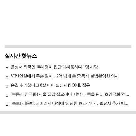
실시간 핫뉴스
음성서 외국인 10여 명이 집단 패싸움하다 1명 사망
VIP 1인실에서 무슨 일이…2억 넘게 쓴 중독자·불법촬영한 의사
손길 뿌리쳤다고 8살 아이 실신시킨 50대, 집유
[부동산 양극화] 서울 집값 잡으려다 지방 다 죽을 판… 초양극화 '경고등'
[속보] 김용범, 레버리지 대책에 '상당한 효과 기대…필요시 추가 방안도 검토'