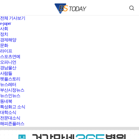
전체 기사보기
e-paper
사회
정치
경제해양
문화
라이프
스포츠연예
오피니언
경남울산
사람들
펫플스토리
뉴스레터
부산시정뉴스
뉴스인뉴스
동네북
특성화고 소식
대학소식
전문대소식
해피존플러스