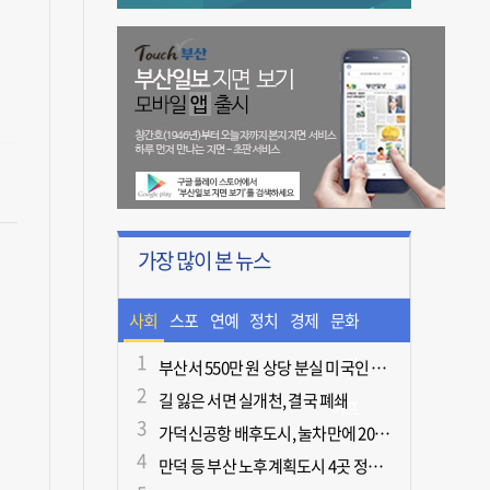
가장 많이 본 뉴스
사회
스포
연예
정치
경제
문화
츠
ㆍ라
부산서 550만 원 상당 분실 미국인 관광객, 경찰 도움으로 되찾아
길 잃은 서면 실개천, 결국 폐쇄
이프
가덕신공항 배후도시, 눌차만에 2028년 착공
만덕 등 부산 노후계획도시 4곳 정비기본계획 마련