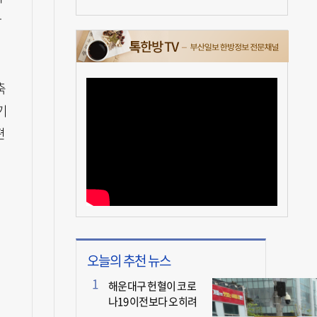
마
축
기
편
오늘의 추천 뉴스
해운대구 헌혈이 코로
나19 이전보다 오히려