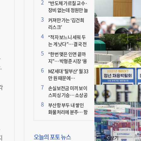
더 늘어난 이유는?
“반도체 가르칠 교수·
장비 없는데 정원만 늘
리면 뭐 하나”
커져만 가는 ‘김건희
리스크’
“적자 보느니 세워 두
는 게 낫다”… 결국 전
면 휴업 선언한 택시회
“한번 맺은 인연 끝까
도
사
지”… 박형준 시장 ‘용
.
인술’ 주목
MZ세대 ‘탈부산’ 월 33
만 원 때문에…
각
손실보전금 미끼 보이
스피싱 기승… 소상공
이
인 두 번 운다
부산항 부두 내 쌓인
화물처리에 분주… 항
만 기능 빠른 회복세
로
오늘의 포토 뉴스
지
+더보기