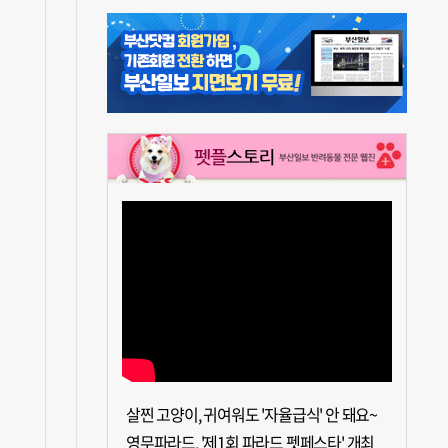
살찐 고양이, 귀여워도 '자율급식' 안 돼요~
영무파라드, '제1회 파라드 펫페스타' 개최