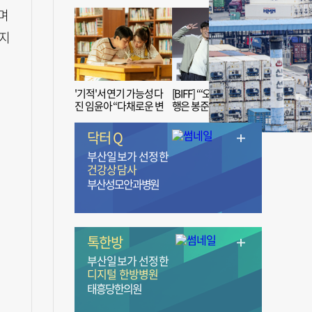
며
쉽지
'기적'서 연기 가능성 다
[BIFF] “‘오징어 게임’ 흥
진 임윤아 “다채로운 변
행은 봉준호 감독 ‘1인
신 응원해 주세요”
치 장벽’ 무너진 순간”
닥터 Q
부산일보가 선정한
건강상담사
부산성모안과병원
톡한방
부산일보가 선정한
디지털 한방병원
태흥당한의원