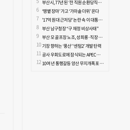
부산시, 77년 된 ‘전 직원 순환당직제’ 폐지
‘땡볕 장마’ 가고 ‘가마솥 더위’ 온다
'17억 원대 근저당' 논란 속 이 대통령, 오늘 국민과 부동산 대토론회
부산 남구청장 “구 재정 비상사태”
부산 모 골프장 노조, 성희롱·직장 내 괴롭힘으로 이사장 고발
기장 향하는 ‘풍산’ ‘센텀2’ 개발 탄력
공사 우회도로에 잠식되는 APEC공원… 시민도 나무도 ‘불편’
10여 년 통행갈등 양산 무지개폭포 해결되나?