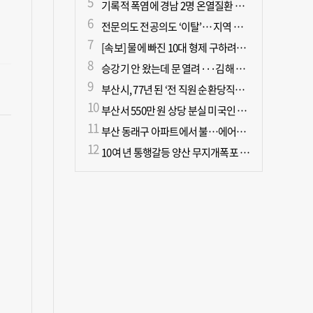
기록적 폭염에 경남 2명 온열질환 사망
전문의도 전공의도 ‘이탈’… 지역 필수의료 무너진다
[속보] 물에 빠진 10대 형제 구하려던 50대 군인 2명 심정지 상태로 이송
승강기 안 왔는데 문 열려···김해 병원서 60대 직원 추락사
부산시, 77년 된 ‘전 직원 순환당직제’ 폐지
부산서 550만 원 상당 분실 미국인 관광객, 경찰 도움으로 되찾아
부산 동래구 아파트에서 불…에어컨에서 발화 추정
10여 년 통행갈등 양산 무지개폭포 해결되나?