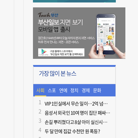
가장 많이 본 뉴스
사회
스포
연예
정치
경제
문화
츠
ㆍ라
VIP 1인실에서 무슨 일이…2억 넘게 쓴 중독자·불법촬영한 의사
음성서 외국인 10여 명이 집단 패싸움하다 1명 사망
이프
손길 뿌리쳤다고 8살 아이 실신시킨 50대, 집유
두 달 만에 집값 수천만 원 폭등?