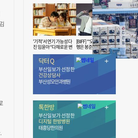
며
 김
'기적'서 연기 가능성 다
[BIFF] “‘오징어 게임’ 흥
진 임윤아 “다채로운 변
행은 봉준호 감독 ‘1인
신 응원해 주세요”
치 장벽’ 무너진 순간”
닥터 Q
부산일보가 선정한
건강상담사
부산성모안과병원
로
톡한방
부산일보가 선정한
디지털 한방병원
태흥당한의원
.