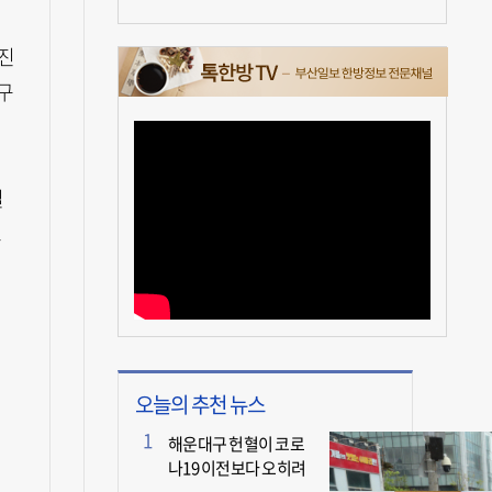
삼진
구
일
뜨
오늘의 추천 뉴스
해운대구 헌혈이 코로
나19 이전보다 오히려