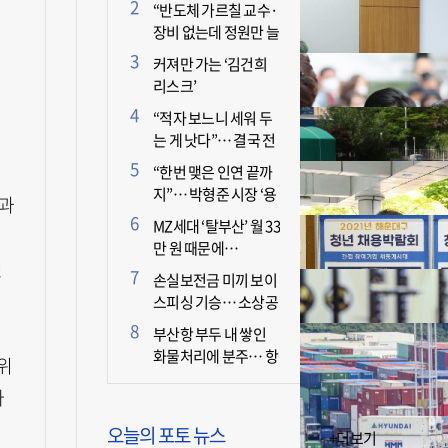
더 늘어난 이유는?
“반도체 가르칠 교수·
장비 없는데 정원만 늘
리면 뭐 하나”
커져만 가는 ‘김건희
리스크’
“적자 보느니 세워 두
는 게 낫다”… 결국 전
면 휴업 선언한 택시회
“한번 맺은 인연 끝까
사
지”… 박형준 시장 ‘용
불과
인술’ 주목
MZ세대 ‘탈부산’ 월 33
만 원 때문에…
일
손실보전금 미끼 보이
스피싱 기승… 소상공
인 두 번 운다
부산항 부두 내 쌓인
화물처리에 분주… 항
위
만 기능 빠른 회복세
마
오늘의 포토 뉴스
+더보기