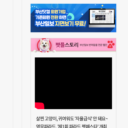
살찐 고양이, 귀여워도 '자율급식' 안 돼요~
영무파라드, '제1회 파라드 펫페스타' 개최