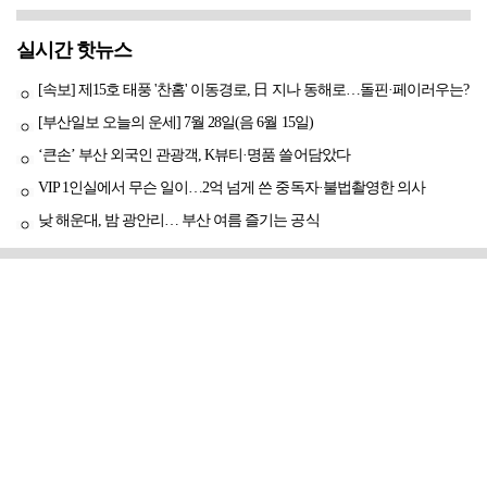
실시간 핫뉴스
[속보] 제15호 태풍 '찬홈' 이동경로, 日 지나 동해로…돌핀·페이러우는?
[부산일보 오늘의 운세] 7월 28일(음 6월 15일)
‘큰손’ 부산 외국인 관광객, K뷰티·명품 쓸어담았다
VIP 1인실에서 무슨 일이…2억 넘게 쓴 중독자·불법촬영한 의사
낮 해운대, 밤 광안리… 부산 여름 즐기는 공식