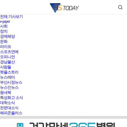
전체 기사보기
e-paper
사회
정치
경제해양
문화
라이프
스포츠연예
오피니언
경남울산
사람들
펫플스토리
뉴스레터
부산시정뉴스
뉴스인뉴스
동네북
특성화고 소식
대학소식
전문대소식
해피존플러스