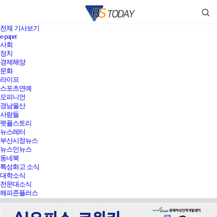
전체 기사보기
e-paper
사회
정치
경제해양
문화
라이프
스포츠연예
오피니언
경남울산
사람들
펫플스토리
뉴스레터
부산시정뉴스
뉴스인뉴스
동네북
특성화고 소식
대학소식
전문대소식
해피존플러스