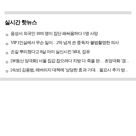
실시간 핫뉴스
음성서 외국인 10여 명이 집단 패싸움하다 1명 사망
VIP 1인실에서 무슨 일이…2억 넘게 쓴 중독자·불법촬영한 의사
손길 뿌리쳤다고 8살 아이 실신시킨 50대, 집유
[부동산 양극화] 서울 집값 잡으려다 지방 다 죽을 판… 초양극화 '경고등'
[속보] 김용범, 레버리지 대책에 '상당한 효과 기대…필요시 추가 방안도 검토'