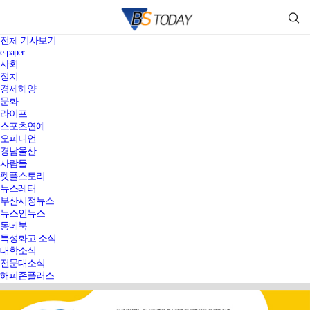
전체 기사보기
e-paper
사회
정치
경제해양
문화
라이프
스포츠연예
오피니언
경남울산
사람들
펫플스토리
뉴스레터
부산시정뉴스
뉴스인뉴스
동네북
특성화고 소식
대학소식
전문대소식
해피존플러스