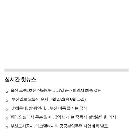
실시간 핫뉴스
울산 트램1호선 진퇴양난…31일 공개회의서 최종 결판
[부산일보 오늘의 운세] 7월 28일(음 6월 15일)
낮 해운대, 밤 광안리… 부산 여름 즐기는 공식
VIP 1인실에서 무슨 일이…2억 넘게 쓴 중독자·불법촬영한 의사
부산도시공사, 에코델타시티 공공분양주택 사업계획 발표