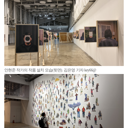
안현준 작가의 작품 설치 모습(뒷면). 김은영 기자 key66@