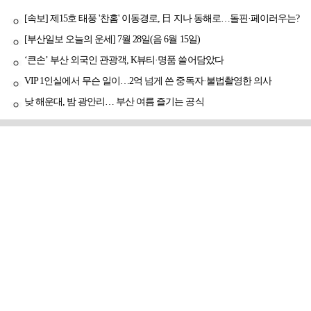
[속보] 제15호 태풍 '찬홈' 이동경로, 日 지나 동해로…돌핀·페이러우는?
[부산일보 오늘의 운세] 7월 28일(음 6월 15일)
‘큰손’ 부산 외국인 관광객, K뷰티·명품 쓸어담았다
VIP 1인실에서 무슨 일이…2억 넘게 쓴 중독자·불법촬영한 의사
낮 해운대, 밤 광안리… 부산 여름 즐기는 공식