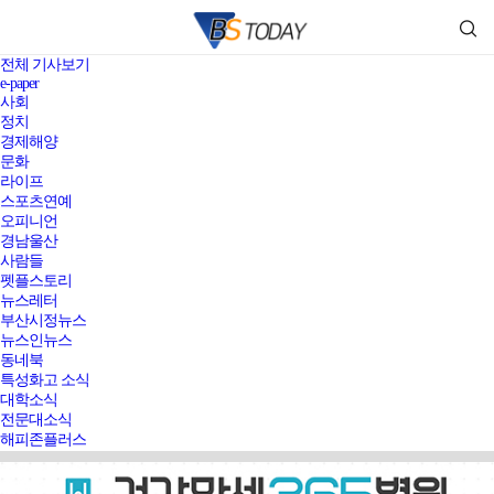
전체 기사보기
e-paper
사회
정치
경제해양
문화
라이프
스포츠연예
오피니언
경남울산
사람들
펫플스토리
뉴스레터
부산시정뉴스
뉴스인뉴스
동네북
특성화고 소식
대학소식
전문대소식
해피존플러스