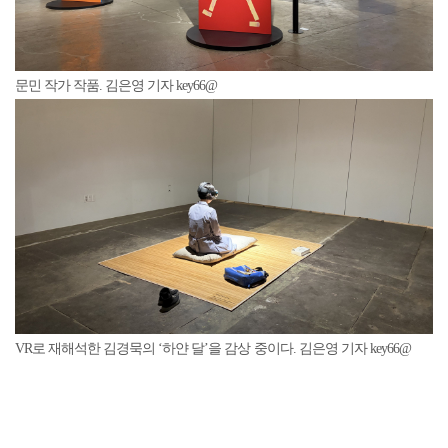
문민 작가 작품. 김은영 기자 key66@
VR로 재해석한 김경묵의 ‘하얀 달’을 감상 중이다. 김은영 기자 key66@