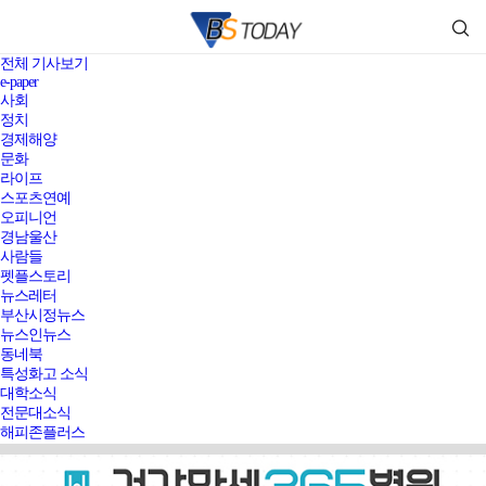
전체 기사보기
e-paper
사회
정치
경제해양
문화
라이프
스포츠연예
오피니언
경남울산
사람들
펫플스토리
뉴스레터
부산시정뉴스
뉴스인뉴스
동네북
특성화고 소식
대학소식
전문대소식
해피존플러스