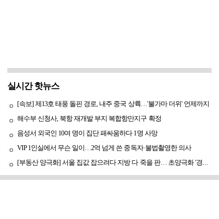
실시간 핫뉴스
[속보] 제13호 태풍 돌핀 경로, 내주 중국 상륙…'불가마 더위' 언제까지
해수부 신청사, 북항 재개발 부지 복합항만지구 확정
음성서 외국인 10여 명이 집단 패싸움하다 1명 사망
VIP 1인실에서 무슨 일이…2억 넘게 쓴 중독자·불법촬영한 의사
[부동산 양극화] 서울 집값 잡으려다 지방 다 죽을 판… 초양극화 '경고등'