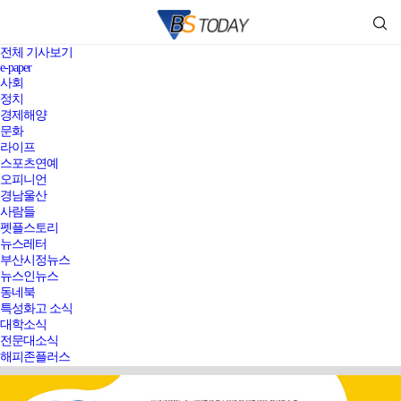
전체 기사보기
e-paper
사회
정치
경제해양
문화
라이프
스포츠연예
오피니언
경남울산
사람들
펫플스토리
뉴스레터
부산시정뉴스
뉴스인뉴스
동네북
특성화고 소식
대학소식
전문대소식
해피존플러스