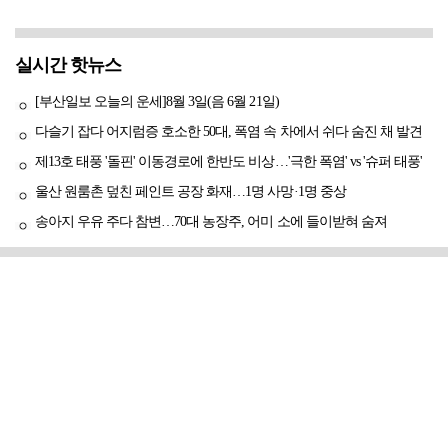
실시간 핫뉴스
[부산일보 오늘의 운세]8월 3일(음 6월 21일)
다슬기 잡다 어지럼증 호소한 50대, 폭염 속 차에서 쉬다 숨진 채 발견
제13호 태풍 '돌핀' 이동경로에 한반도 비상…'극한 폭염' vs '슈퍼 태풍'
울산 원룸촌 덮친 페인트 공장 화재…1명 사망·1명 중상
송아지 우유 주다 참변…70대 농장주, 어미 소에 들이받혀 숨져