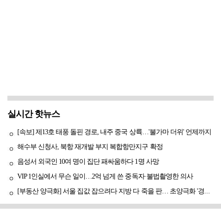
실시간 핫뉴스
[속보] 제13호 태풍 돌핀 경로, 내주 중국 상륙…'불가마 더위' 언제까지
해수부 신청사, 북항 재개발 부지 복합항만지구 확정
음성서 외국인 10여 명이 집단 패싸움하다 1명 사망
VIP 1인실에서 무슨 일이…2억 넘게 쓴 중독자·불법촬영한 의사
[부동산 양극화] 서울 집값 잡으려다 지방 다 죽을 판… 초양극화 '경고등'