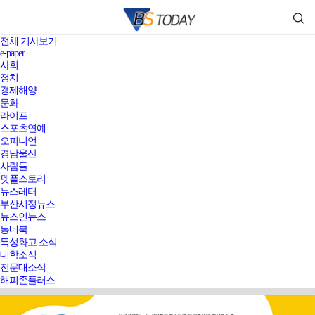
전체 기사보기
e-paper
사회
정치
경제해양
문화
라이프
스포츠연예
오피니언
경남울산
사람들
펫플스토리
뉴스레터
부산시정뉴스
뉴스인뉴스
동네북
특성화고 소식
대학소식
전문대소식
해피존플러스