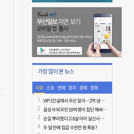
가장 많이 본 뉴스
사회
스포
연예
정치
경제
문화
츠
ㆍ라
VIP 1인실에서 무슨 일이…2억 넘게 쓴 중독자·불법촬영한 의사
음성서 외국인 10여 명이 집단 패싸움하다 1명 사망
이프
손길 뿌리쳤다고 8살 아이 실신시킨 50대, 집유
두 달 만에 집값 수천만 원 폭등?