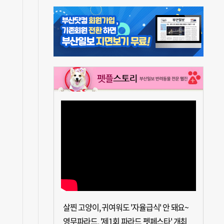
살찐 고양이, 귀여워도 '자율급식' 안 돼요~
영무파라드, '제1회 파라드 펫페스타' 개최