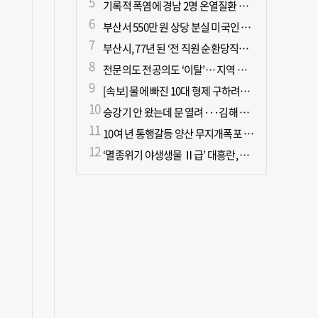
기록적 폭염에 경남 2명 온열질환 사망
부산서 550만 원 상당 분실 미국인 관광객, 경찰 도움으로 되찾아
부산시, 77년 된 ‘전 직원 순환당직제’ 폐지
전문의도 전공의도 ‘이탈’… 지역 필수의료 무너진다
[속보] 물에 빠진 10대 형제 구하려던 50대 군인 2명 심정지 상태로 이송
승강기 안 왔는데 문 열려···김해 병원서 60대 직원 추락사
10여 년 통행갈등 양산 무지개폭포 해결되나?
‘멸종위기 야생생물 Ⅱ급’ 대흥란, 지리산 새 서식지 확인