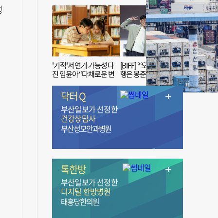
성
'기적'서 연기 가능성 다
[BIFF] “‘오징어 게임’ 흥
진 임윤아 “다채로운 변
행은 봉준호 감독 ‘1인
신 응원해 주세요”
치 장벽’ 무너진 순간”
닥터 Q
부산일보가 선정한
건강상담사
부산성모안과병원
톡한방
부산일보가 선정한
디지털 한방병원
태흥당한의원