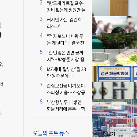
더 늘어난 이유는?
“반도체 가르칠 교수·
장비 없는데 정원만 늘
리면 뭐 하나”
커져만 가는 ‘김건희
괜
리스크’
와
“적자 보느니 세워 두
는 게 낫다”… 결국 전
면 휴업 선언한 택시회
“한번 맺은 인연 끝까
사
지”… 박형준 시장 ‘용
있
인술’ 주목
MZ세대 ‘탈부산’ 월 33
만 원 때문에…
 비
손실보전금 미끼 보이
스피싱 기승… 소상공
인 두 번 운다
부산항 부두 내 쌓인
화물처리에 분주… 항
타
만 기능 빠른 회복세
오늘의 포토 뉴스
+더보기