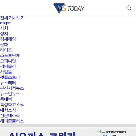
전체 기사보기
e-paper
사회
정치
경제해양
문화
라이프
스포츠연예
오피니언
경남울산
사람들
펫플스토리
뉴스레터
부산시정뉴스
뉴스인뉴스
동네북
특성화고 소식
대학소식
전문대소식
해피존플러스