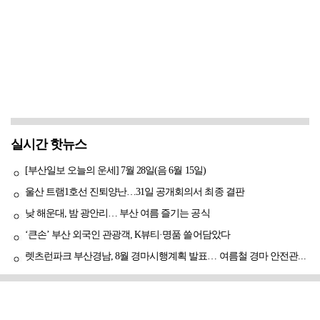
실시간 핫뉴스
[부산일보 오늘의 운세] 7월 28일(음 6월 15일)
울산 트램1호선 진퇴양난…31일 공개회의서 최종 결판
낮 해운대, 밤 광안리… 부산 여름 즐기는 공식
‘큰손’ 부산 외국인 관광객, K뷰티·명품 쓸어담았다
렛츠런파크 부산경남, 8월 경마시행계획 발표… 여름철 경마 안전관리 강화