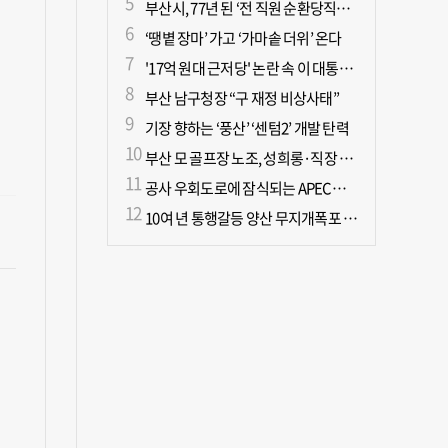
부산시, 77년 된 ‘전 직원 순환당직제’ 폐지
‘땡볕 장마’ 가고 ‘가마솥 더위’ 온다
'17억 원대 근저당' 논란 속 이 대통령, 오늘 국민과 부동산 대토론회
부산 남구청장 “구 재정 비상사태”
기장 향하는 ‘풍산’ ‘센텀2’ 개발 탄력
부산 모 골프장 노조, 성희롱·직장 내 괴롭힘으로 이사장 고발
공사 우회도로에 잠식되는 APEC공원… 시민도 나무도 ‘불편’
10여 년 통행갈등 양산 무지개폭포 해결되나?