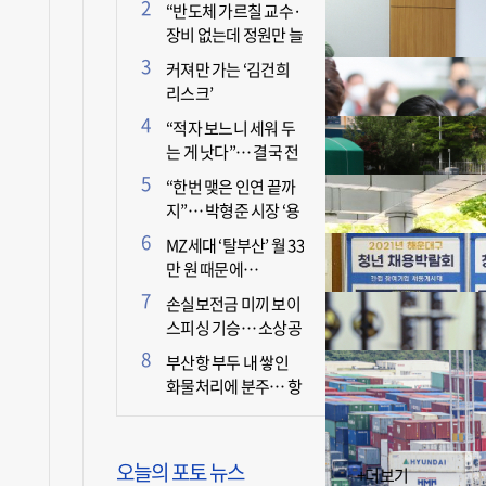
더 늘어난 이유는?
“반도체 가르칠 교수·
장비 없는데 정원만 늘
리면 뭐 하나”
커져만 가는 ‘김건희
리스크’
“적자 보느니 세워 두
는 게 낫다”… 결국 전
면 휴업 선언한 택시회
“한번 맺은 인연 끝까
사
지”… 박형준 시장 ‘용
인술’ 주목
MZ세대 ‘탈부산’ 월 33
만 원 때문에…
손실보전금 미끼 보이
스피싱 기승… 소상공
인 두 번 운다
부산항 부두 내 쌓인
화물처리에 분주… 항
만 기능 빠른 회복세
오늘의 포토 뉴스
+더보기