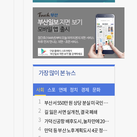
가장 많이 본 뉴스
사회
스포
연예
정치
경제
문화
츠
ㆍ라
부산서 550만 원 상당 분실 미국인 관광객, 경찰 도움으로 되찾아
길 잃은 서면 실개천, 결국 폐쇄
이프
가덕신공항 배후도시, 눌차만에 2028년 착공
만덕 등 부산 노후계획도시 4곳 정비기본계획 마련