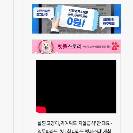
살찐 고양이, 귀여워도 '자율급식' 안 돼요~
영무파라드, '제1회 파라드 펫페스타' 개최