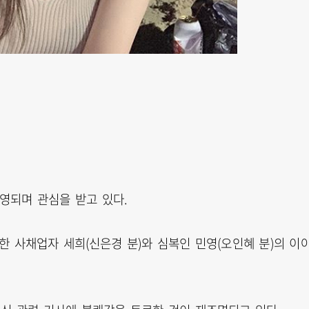
방영되며 관심을 받고 있다.
혹한 사채업자 세희(신은경 분)와 심복인 민영(오인혜 분)의 이