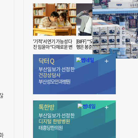
'기적'서 연기 가능성 다
[BIFF] “‘오징어 게임’ 흥
진 임윤아 “다채로운 변
행은 봉준호 감독 ‘1인
신 응원해 주세요”
치 장벽’ 무너진 순간”
닥터 Q
부산일보가 선정한
건강상담사
부산성모안과병원
잖
겨
톡한방
부산일보가 선정한
디지털 한방병원
태흥당한의원
화