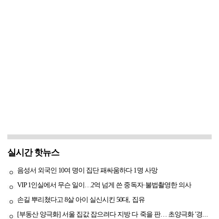
실시간 핫뉴스
음성서 외국인 10여 명이 집단 패싸움하다 1명 사망
VIP 1인실에서 무슨 일이…2억 넘게 쓴 중독자·불법촬영한 의사
손길 뿌리쳤다고 8살 아이 실신시킨 50대, 집유
[부동산 양극화] 서울 집값 잡으려다 지방 다 죽을 판… 초양극화 '경고등'