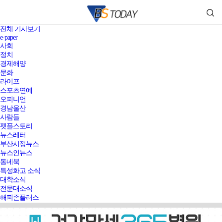
전체 기사보기
e-paper
사회
정치
경제해양
문화
라이프
스포츠연예
오피니언
경남울산
사람들
펫플스토리
뉴스레터
부산시정뉴스
뉴스인뉴스
동네북
특성화고 소식
대학소식
전문대소식
해피존플러스