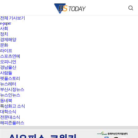
전체 기사보기
e-paper
사회
정치
경제해양
문화
라이프
스포츠연예
오피니언
경남울산
사람들
펫플스토리
뉴스레터
부산시정뉴스
뉴스인뉴스
동네북
특성화고 소식
대학소식
전문대소식
해피존플러스