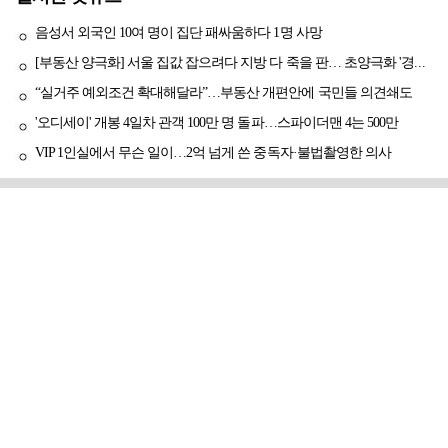
음성서 외국인 10여 명이 집단 패싸움하다 1명 사망
[부동산 양극화] 서울 집값 잡으려다 지방 다 죽을 판… 초양극화 '경고등'
“실거주 예외조건 확대해달라”…부동산 개편안에 국민들 의견쇄도
'오디세이' 개봉 4일차 관객 100만 명 돌파…스파이더맨 4는 500만
VIP 1인실에서 무슨 일이…2억 넘게 쓴 중독자·불법촬영한 의사