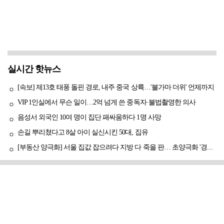
실시간 핫뉴스
[속보] 제13호 태풍 돌핀 경로, 내주 중국 상륙…'불가마 더위' 언제까지
VIP 1인실에서 무슨 일이…2억 넘게 쓴 중독자·불법촬영한 의사
음성서 외국인 10여 명이 집단 패싸움하다 1명 사망
손길 뿌리쳤다고 8살 아이 실신시킨 50대, 집유
[부동산 양극화] 서울 집값 잡으려다 지방 다 죽을 판… 초양극화 '경고등'