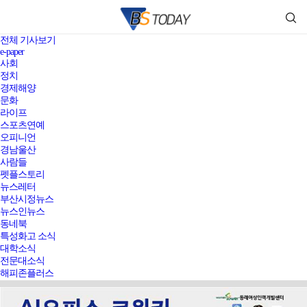
전체 기사보기
e-paper
사회
정치
경제해양
문화
라이프
스포츠연예
오피니언
경남울산
사람들
펫플스토리
뉴스레터
부산시정뉴스
뉴스인뉴스
동네북
특성화고 소식
대학소식
전문대소식
해피존플러스